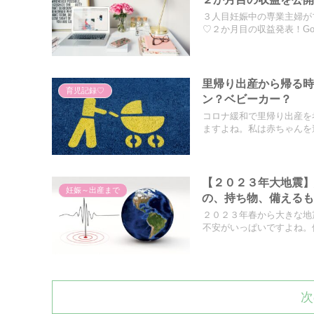
３人目妊娠中の専業主婦が
♡２か月目の収益発表！Goog
里帰り出産から帰る
育児記録♡
ン？ベビーカー？
コロナ緩和で里帰り出産を
ますよね。私は赤ちゃんを連
【２０２３年大地震
妊娠～出産まで
の、持ち物、備える
２０２３年春から大きな地
不安がいっぱいですよね。備
次