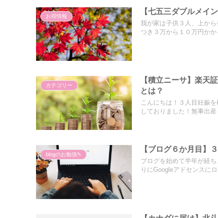
【七五三ダブルメイ
お得情報
我が家は子供３人、上から
つき３万から１０万円かかる
【積立ニーサ】楽天
カテゴリー
とは？
こんにちは！３人目妊娠を
しておりました！無事出産も
【ブログ６か月目】
blogのお勉強✎
ブログを始めて半年が経ち
りにGoogleアドセンスにロ.
【カナダに届け】北