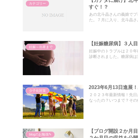
カテゴリー
すぐ！？
あの北斗晶さんの義娘でプ
た。７月に入り、北斗晶さん
【妊娠糖尿病】３人
妊娠～出産まで
妊娠中のトラブルは２０年
診断されました。糖尿病は遺
2023年6月13日進
少子化対策
２０２３年最新情報！先日
なったの？いつまで？その他
【ブログ開設２か月目】
blogのお勉強✎
２か月目の収益を公