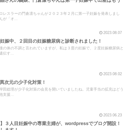
ロレスラーの門倉凛ちゃんが２０２３年２月に第一子妊娠を発表しまし
が「オ...
2023.08.07
目妊娠中、２回目の妊娠糖尿病と診断されました！
後の体の不調と言われていますが、私は３度の妊娠で、２度妊娠糖尿病と
伝す...
2023.08.02
展！異次元の少子化対策！
岸田総理が少子化対策の会見を開いていましたね。児童手当の拡充はどう
支援...
2023.06.23
３人目妊娠中の専業主婦が、wordpressでブログ開設！
開します！