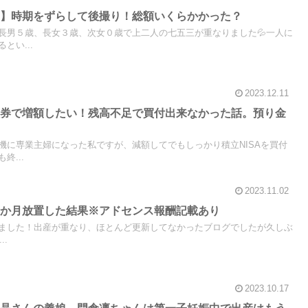
ン】時期をずらして後撮り！総額いくらかかった？
長男５歳、長女３歳、次女０歳で上二人の七五三が重なりました💦一人に
とい...
2023.12.11
証券で増額したい！残高不足で買付出来なかった話。預り金
機に専業主婦になった私ですが、減額してでもしっかり積立NISAを買付
終...
2023.11.02
３か月放置した結果※アドセンス報酬記載あり
ました！出産が重なり、ほとんど更新してなかったブログでしたが久しぶ
..
2023.10.17
斗晶さんの義娘、門倉凛ちゃんは第一子妊娠中で出産はもう