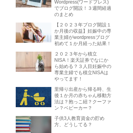
Wordpress(ワードプレス)
でブログ開設！３週間経過
のまとめ
【２０２３年ブログ開設１
か月後の収益】妊娠中の専
業主婦がwordpressブログ
初めて１か月経った結果！
２０２３年から積立
NISA！楽天証券でなにか
ら始める？３人目妊娠中の
専業主婦でも積立NISAは
やってます！
里帰り出産から帰る時、生
後１か月の赤ちゃん移動方
法は？抱っこ紐？クーファ
ン？ベビーカー？
子供3人教育資金の貯め
方、どうしてる？