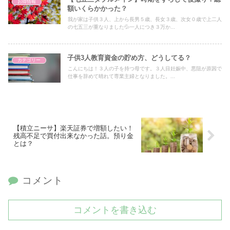
お得情報
額いくらかかった？
我が家は子供３人、上から長男５歳、長女３歳、次女０歳で上二人
の七五三が重なりました💦一人につき３万か...
子供3人教育資金の貯め方、どうしてる？
カテゴリー
こんにちは！３人の子を持つ母です。３人目妊娠中、悪阻が原因で
仕事を辞めて晴れて専業主婦となりました。...
【積立ニーサ】楽天証券で増額したい！
残高不足で買付出来なかった話。預り金
とは？
コメント
コメントを書き込む