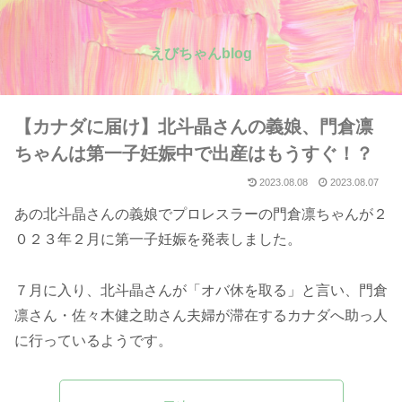
えびちゃんblog
【カナダに届け】北斗晶さんの義娘、門倉凛
ちゃんは第一子妊娠中で出産はもうすぐ！？
2023.08.08
2023.08.07
あの北斗晶さんの義娘でプロレスラーの門倉凛ちゃんが２
０２３年２月に第一子妊娠を発表しました。
７月に入り、北斗晶さんが「オバ休を取る」と言い、門倉
凛さん・佐々木健之助さん夫婦が滞在するカナダへ助っ人
に行っているようです。