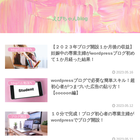
えびちゃんblog
【２０２３年ブログ開設１か月後の収益】
blogのお勉強✎
妊娠中の専業主婦がwordpressブログ初め
て１か月経った結果！
2023.05.16
wordpressブログで必要な簡単スキル！超
blogのお勉強✎
初心者がつまづいた広告の貼り方！
【cocoon編】
2023.05.12
１０分で完成！ブログ初心者の専業主婦が
ブログ開設
wordpressでブログ開設！
2023.05.11