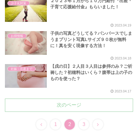
２０２３年１月から１０万円給付『出産・
少子化対策
子育て応援給付金』もらいました！
2023.04.19
子供の写真どうしてる？パンパースでしま
お得情報
うまプリント写真Lサイズ９０枚が無料
に！真を安く現像する方法！
2023.04.18
【戌の日】２人目３人目は参拝のみ？ご祈
妊娠～出産まで
祷した？初穂料はいくら？腹帯は上の子の
ものを使った？
2023.04.17
次のページ
前
次
1
2
3
へ
へ