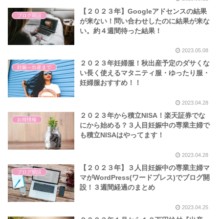
【２０２３年】Googleアドセンスの結果
ブログ開設
が来ない！問い合わせしたのに結果が来な
い。約４週間待った結果！
2023.05.08
２０２３年妊婦服！秋出産予定のダサくな
妊娠～出産まで
い長く使えるマタニティ服・ゆったり服・
妊婦服おすすめ！！
2023.04.28
２０２３年から積立NISA！楽天証券でな
お得情報
にから始める？３人目妊娠中の専業主婦で
も積立NISAはやってます！
2023.04.28
【２０２３年】３人目妊娠中の専業主婦マ
ブログ開設
マがWordPress(ワードプレス)でブログ開
設！３週間経過のまとめ
2023.04.25